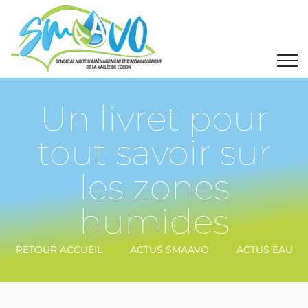
Un livret pour
tout savoir sur
les zones
humides
RETOUR ACCUEIL
ACTUS SMAAVO
ACTUS EAU