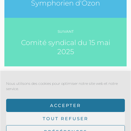
Symphorien d'Ozon
SUIVANT
Comité syndical du 15 mai
2025
Nous utilisons des cookies pour optimiser notre site web et notre
service.
ACCEPTER
© 2022 SMAAVO -
ENQUÊTES ET MARCHÉS PUBLICS
-
TOUT REFUSER
RECRUTEMENT
-
DÉLIBÉRATIONS -
MENTIONS LÉGALES
-
POLITIQUE DE CONFIDENTIALITÉ